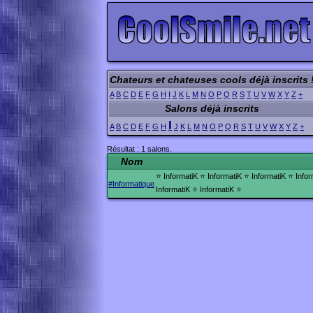
Chateurs et chateuses cools déjà inscrits 
A
B
C
D
E
F
G
H
I
J
K
L
M
N
O
P
Q
R
S
T
U
V
W
X
Y
Z
+
Salons déjà inscrits
I
A
B
C
D
E
F
G
H
J
K
L
M
N
O
P
Q
R
S
T
U
V
W
X
Y
Z
+
Résultat : 1 salons.
Nom
⭐ InformatiK ⭐ InformatiK ⭐ InformatiK ⭐ Infor
#Informatique
InformatiK ⭐ InformatiK ⭐