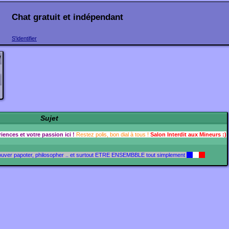
Chat gratuit et indépendant
S'identifier
!
Sujet
ences et votre passion ici !
Restez polis, bon dial à tous !
Salon Interdit aux Mineurs :)
ouver papoter, philosopher .. et surtout ETRE ENSEMBBLE tout simplement
__
__
__