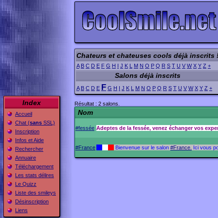
Chateurs et chateuses cools déjà inscrits 
A
B
C
D
E
F
G
H
I
J
K
L
M
N
O
P
Q
R
S
T
U
V
W
X
Y
Z
+
Salons déjà inscrits
F
A
B
C
D
E
G
H
I
J
K
L
M
N
O
P
Q
R
S
T
U
V
W
X
Y
Z
+
Index
Résultat : 2 salons.
Nom
Accueil
Chat (
sans
SSL)
#fessée
Adeptes de la fessée, venez échanger vos experi
Inscription
Infos et Aide
#France
__
__
__
Bienvenue sur le salon
#France.
Ici vous p
Rechercher
Annuaire
Téléchargement
Les stats délires
Le Quizz
Liste des smileys
Désinscription
Liens