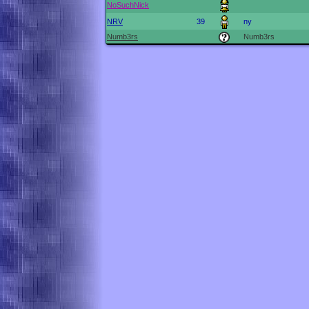
NoSuchNick
NRV
39
ny
Numb3rs
Numb3rs