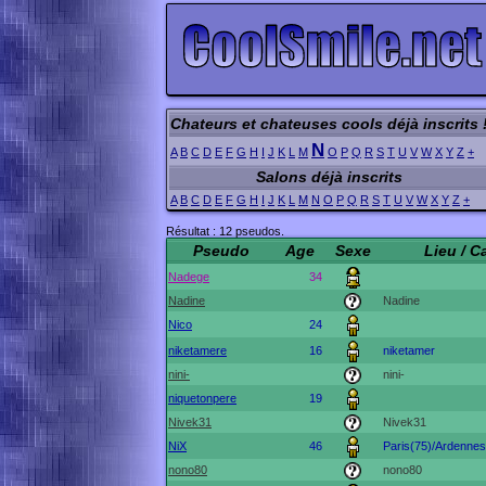
Chateurs et chateuses cools déjà inscrits 
N
A
B
C
D
E
F
G
H
I
J
K
L
M
O
P
Q
R
S
T
U
V
W
X
Y
Z
+
Salons déjà inscrits
A
B
C
D
E
F
G
H
I
J
K
L
M
N
O
P
Q
R
S
T
U
V
W
X
Y
Z
+
Résultat : 12 pseudos.
Pseudo
Age
Sexe
Lieu / C
Nadege
34
Nadine
Nadine
Nico
24
niketamere
16
niketamer
nini-
nini-
niquetonpere
19
Nivek31
Nivek31
NiX
46
Paris(75)/Ardennes
nono80
nono80