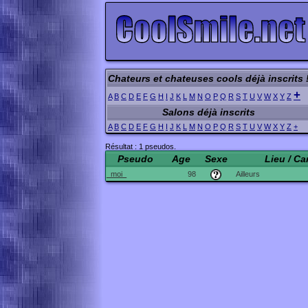
Chateurs et chateuses cools déjà inscrits 
+
A
B
C
D
E
F
G
H
I
J
K
L
M
N
O
P
Q
R
S
T
U
V
W
X
Y
Z
Salons déjà inscrits
A
B
C
D
E
F
G
H
I
J
K
L
M
N
O
P
Q
R
S
T
U
V
W
X
Y
Z
+
Résultat : 1 pseudos.
Pseudo
Age
Sexe
Lieu / Ca
_moi_
98
Ailleurs