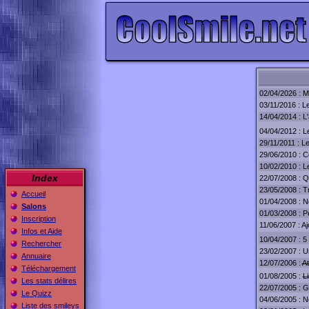
02/04/2026 : Mi
03/11/2016 : L
14/04/2014 : L
04/04/2012 : L
29/11/2011 : L
29/06/2010 : C
10/02/2010 : Le
Index
22/07/2008 : Q
23/05/2008 : Tr
Accueil
01/04/2008 : N
Salons
01/03/2008 : Pe
Inscription
11/06/2007 : A
Infos et Aide
10/04/2007 : 5
Rechercher
23/02/2007 : U
Annuaire
12/07/2006 :
At
Téléchargement
01/08/2005 :
L
Les stats délires
22/07/2005 : G
Le Quizz
04/06/2005 : N
Liste des smileys