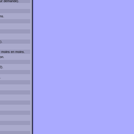
(sur demande).
ns.
).
de moins en moins.
on.
2).
.