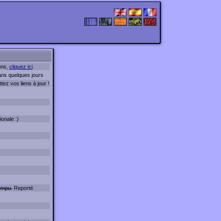
ons,
cliquez ici
.
ans quelques jours.
ez vos liens à jour !
ionale :)
ompu.
Reporté.