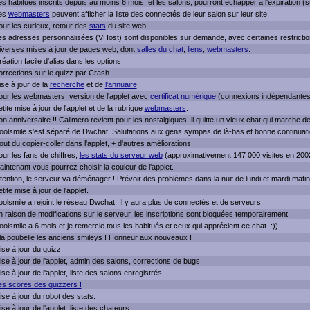
s habitués inscrits depuis au moins 6 mois, et les salons, pourront echapper à l'expiration 
Les
webmasters
peuvent afficher la liste des connectés de leur salon sur leur site.
our les curieux, retour des
stats
du site web.
es adresses personnalisées (VHost) sont disponibles sur demande, avec certaines restrictio
iverses mises à jour de pages web, dont
salles du chat
,
liens
,
webmasters
.
éation facile d'alias dans les options.
orrections sur le quizz par Crash.
se à jour de la
recherche
et de
l'annuaire
.
our les webmasters, version de l'applet avec
certificat numérique
(connexions indépendantes
tite mise à jour de l'applet et de la rubrique
webmasters
.
n anniversaire !! Calimero revient pour les nostalgiques, il quitte un vieux chat qui marche 
oolsmile s'est séparé de Dwchat. Salutations aux gens sympas de là-bas et bonne continuati
out du copier-coller dans l'applet, + d'autres améliorations.
ur les fans de chiffres,
les stats du serveur web
(approximativement 147 000 visites en 200
intenant vous pourrez choisir la couleur de l'applet.
tention, le serveur va déménager ! Prévoir des problèmes dans la nuit de lundi et mardi matin
tite mise à jour de l'applet.
olsmile a rejoint le réseau Dwchat. Il y aura plus de connectés et de serveurs.
 raison de modifications sur le serveur, les inscriptions sont bloquées temporairement.
olsmile a 6 mois et je remercie tous les habitués et ceux qui apprécient ce chat. :))
 la poubelle les anciens smileys ! Honneur aux nouveaux !
se à jour du quizz.
se à jour de l'applet, admin des salons, corrections de bugs.
se à jour de l'applet, liste des salons enregistrés.
es scores des quizzers !
se à jour du robot des stats.
se à jour de l'applet, liste des chateurs.