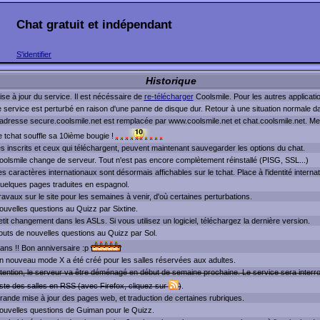
Chat gratuit et indépendant
S'identifier
Historique
se à jour du service. Il est nécéssaire de
re-télécharger
Coolsmile. Pour les autres applicati
e service est perturbé en raison d'une panne de disque dur. Retour à une situation normale d
'adresse secure.coolsmile.net est remplacée par www.coolsmile.net et chat.coolsmile.net. Mett
e tchat souffle sa 10ième bougie !
es inscrits et ceux qui téléchargent, peuvent maintenant sauvegarder les options du chat.
oolsmile change de serveur. Tout n'est pas encore complètement réinstallé (PISG, SSL...)
s caractères internationaux sont désormais affichables sur le tchat. Place à l'identité internat
uelques pages traduites en espagnol.
avaux sur le site pour les semaines à venir, d'où certaines perturbations.
ouvelles questions au Quizz par Sixtine.
tit changement dans les ASLs. Si vous utilisez un logiciel, téléchargez la dernière version.
jouts de nouvelles questions au Quizz par Sol.
 ans !! Bon anniversaire :p
n nouveau mode X a été créé pour les salles réservées aux adultes.
tention, le serveur va être déménagé en début de semaine prochaine. Le service sera interr
iste des salles en RSS (avec Firefox, cliquez sur
)
.
rande mise à jour des pages web, et traduction de certaines rubriques.
ouvelles questions de Guiman pour le Quizz.