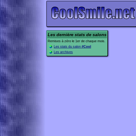
Les dernière stats de salons
Remises à zéro le 1er de chaque mois.
Les stats du salon
#Cool
Les archives