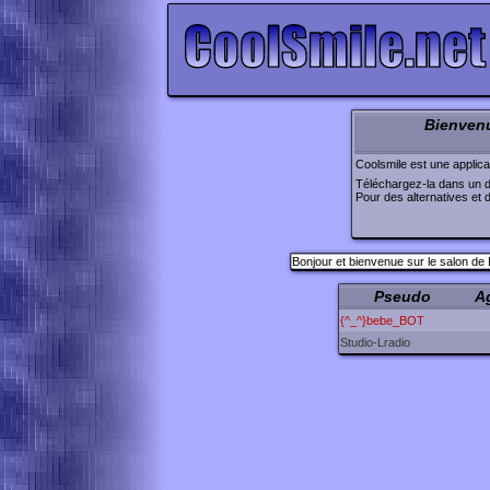
Bienvenu
Coolsmile est une applic
Téléchargez-la dans un 
Pour des alternatives et 
Bonjour et bienvenue sur le salon de
Pseudo
A
{^_^}bebe_BOT
Studio-Lradio