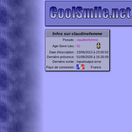
Infos sur claudinefemme
Pseudo :
claudinefemme
Age-Sexe-Lieu :
52
Date d'inscription :
23/06/2013 à 23:00:52
Dernière présence :
01/08/2026 à 16:26:09
Dernière sortie :
Input/output error
Pays de connexion :
France