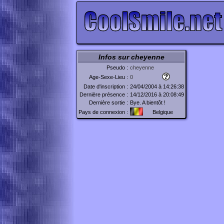
Infos sur cheyenne
Pseudo :
cheyenne
Age-Sexe-Lieu :
0
Date d'inscription :
24/04/2004 à 14:26:38
Dernière présence :
14/12/2016 à 20:08:49
Dernière sortie :
Bye. A bientôt !
Pays de connexion :
Belgique