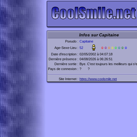
Infos sur Capitaine
Pseudo :
Capitaine
Age-Sexe-Lieu :
52
☺
☺
☺
☺
☺
☺
☺
☺
Date d'inscription :
02/05/2002 à 04:07:18
Dernière présence :
04/08/2026 à 06:26:51
Dernière sortie :
Bye. C'est toujours les meilleurs qui s'
Pays de connexion :
?
?
Site Internet :
https://www.coolsmile.net